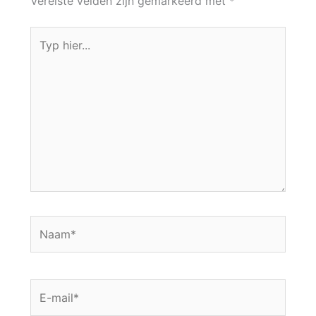
Vereiste velden zijn gemarkeerd met
*
Typ
hier...
Naam*
E-
mail*