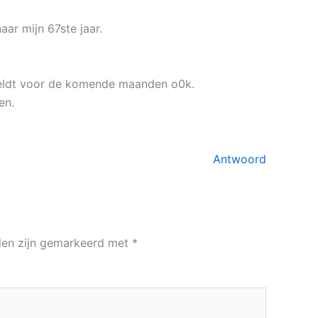
ar mijn 67ste jaar.
geldt voor de komende maanden o0k.
en.
Antwoord
lden zijn gemarkeerd met
*